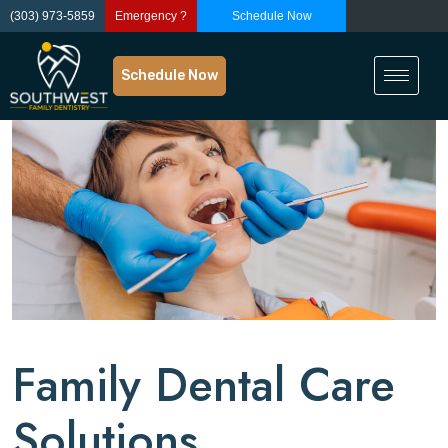
(303) 973-5859
Emergency ?
Schedule Now
Schedule Now
Family Dental Care
Solutions